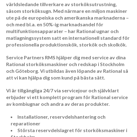
TILLBEHÖR
världsledande tillverkare av storköksutrustning,
såsom storköksugn. Med närmare en miljon maskiner
BLI
ute på de europeiska och amerikanska marknaderna –
och med bl.a. en 50%-ig marknadsandel för
KUND
multifunktionsapparater – har Rational ugnar och
matlagningssystem satt en internationell standard för
UTHYRNING
professionella produktionskök, storkök och skolkök.
VARUMÄRKEN
Service Partners RMS hjälper dig med service av dina
ROBOT-
Rational storköksmaskiner och redskap i Stockholm
COUPE
och Göteborg. Vi utbildas även löpande av Rational så
AFTER
att vi kan hjälpa dig som kund på bästa sätt.
SALES
SERVICE
Vi är tillgängliga 24/7 via servicejour och självklart
BERKEL
erbjuder
vi ett komplett program för Rational service
SERVICE
av kombiugnar och andra av deras produkter.
RATIONAL
SERVICE
Installationer, reservdelshantering och
WEXIÖDISK
reparationer
SERVICE
Största reservdelslagret för storköksmaskiner i
HENDI
Stockholm