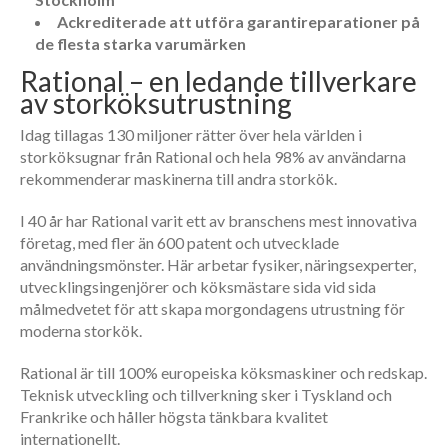
SERVICE
Ackrediterade att utföra garantireparationer på
FRIBERGS
de flesta starka varumärken
SERVICE
Rational – en ledande tillverkare
HÄLLDE
av storköksutrustning
SERVICE
Idag tillagas 130 miljoner rätter över hela världen i
HOBART
SERVICE
storköksugnar från Rational och hela 98% av användarna
rekommenderar maskinerna till andra storkök.
SE
ALLA
VARUMÄRKEN
I 40 år har Rational varit ett av branschens mest innovativa
företag, med fler än 600 patent och utvecklade
OM
användningsmönster. Här arbetar fysiker, näringsexperter,
utvecklingsingenjörer och köksmästare sida vid sida
RMS
målmedvetet för att skapa morgondagens utrustning för
OM
moderna storkök.
RMS
ENGLISH
Rational är till 100% europeiska köksmaskiner och redskap.
Teknisk utveckling och tillverkning sker i Tyskland och
AKTUELLT
Frankrike och håller högsta tänkbara kvalitet
LEDIGA
internationellt.
TJÄNSTER