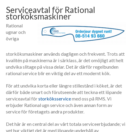
VÅR
Serviceavtal för Rational
ORGANISATION
storköksmaskiner
POLICY
Rational
ugnar och
KONTAKT
övriga
storköksmaskiner används dagligen och frekvent. Trots att
kvalitén på maskinerna är i särklass, är det omöjligt att helt
undvika slitage på vissa delar. Det är därför regelbunden
rational service blir en viktig del av ett modernt kök.
För att undvika korta eller längre stillestånd i köket, är det
därför både smart och förutseende att teckna ett löpande
serviceavtal för
storköksservice
med oss på RMS. Vi
erbjuder Rational ugn service och även annan form av
service för företagets andra produkter.
Det här är en central del av vårt totala serviceerbjudande; vi
vet hur viktigt det är med löpande underhåll av