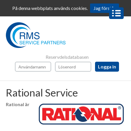
På denna webbplats används cookies.
Jag förstår
BOKA
SERVICE
BOKA
SERVICE
ROBOT-
COUPE
Reservdelsdatabasen
AFTER
SALES
SERVICE
BESTÄLL
Rational Service
RESERVDELAR
BESTÄLL
Rational är
RESERVDELAR
ROBOT-
COUPE
RESERVDELAR
OCH