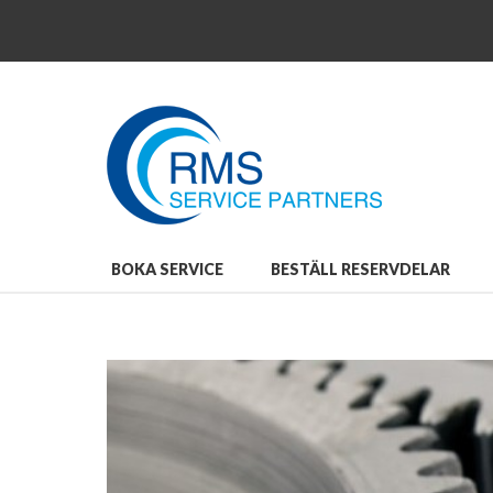
Close
Boka
service
Boka
service
Robot-
Coupe
After
Sales
Service
Beställ
BOKA SERVICE
BESTÄLL RESERVDELAR
reservdelar
Beställ
reservdelar
Robot-
Coupe
Reservdelar
och
Tillbehör
Bli