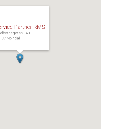
ervice Partner RMS
öjelbergsgatan 14B
1 37 Mölndal