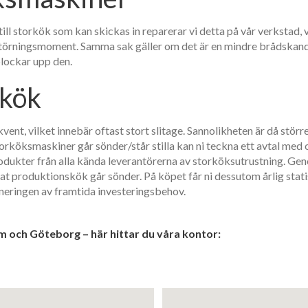
ill storkök som kan skickas in reparerar vi detta på vår verkstad, 
 störningsmoment. Samma sak gäller om det är en mindre brådskande
plockar upp den.
rkök
vent, vilket innebär oftast stort slitage. Sannolikheten är då störr
torköksmaskiner går sönder/står stilla kan ni teckna ett avtal med
rodukter från alla kända leverantörerna av storköksutrustning. Gen
rat produktionskök går sönder. På köpet får ni dessutom årlig stat
laneringen av framtida investeringsbehov.
lm och Göteborg – här hittar du våra kontor: