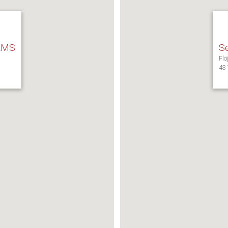
 RMS
S
Fl
43