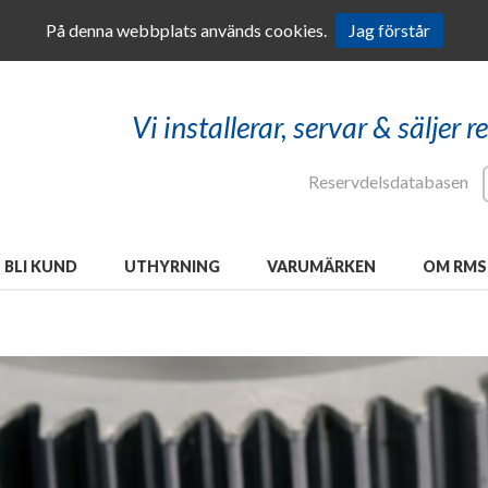
På denna webbplats används cookies.
Jag förstår
Vi installerar, servar & säljer 
Reservdelsdatabasen
BLI KUND
UTHYRNING
VARUMÄRKEN
OM RMS