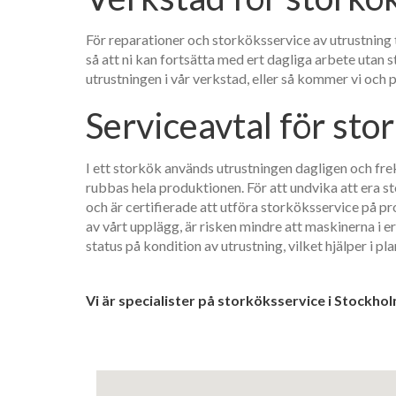
För reparationer och storköksservice av utrustning t
så att ni kan fortsätta med ert dagliga arbete utan
utrustningen i vår verkstad, eller så kommer vi och 
Serviceavtal för sto
I ett storkök används utrustningen dagligen och frek
rubbas hela produktionen. För att undvika att era s
och är certifierade att utföra storköksservice på p
av vårt upplägg, är risken mindre att maskinerna i e
status på kondition av utrustning, vilket hjälper i p
Vi är specialister på storköksservice i Stockho