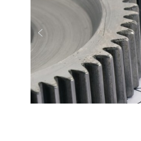
Kund
Uthyrning
Varumärken
Robot-
Coupe
After
Sales
Service
Berkel
Service
Rational
Service
Wexiödisk
Service
Hendi
Service
Fribergs
Service
Hällde
Service
Hobart