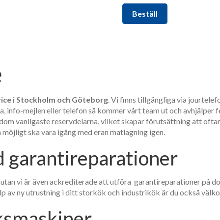
Beställ
e
ice i Stockholm och Göteborg
. Vi finns tillgängliga via jourte
 info-mejlen eller telefon så kommer vårt team ut och avhjälper fe
 dom vanligaste reservdelarna, vilket skapar förutsättning att oft
m möjligt ska vara igång med eran matlagning igen.
d garantireparationer
, utan vi är även ackrediterade att utföra garantireparationer på
p av ny utrustning i ditt storkök och industrikök är du också väl
öksmaskiner