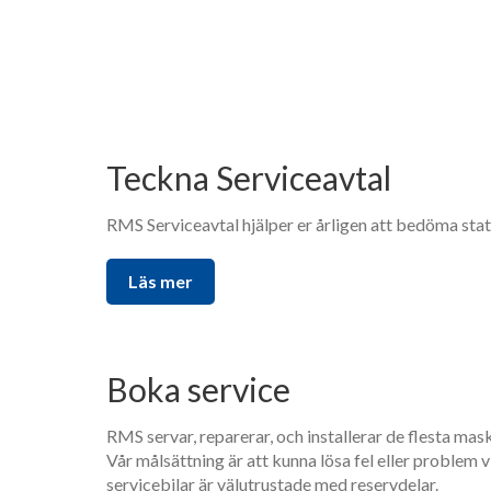
Service
Se
alla
varumärken
Om
RMS
Om
Teckna Serviceavtal
RMS
English
RMS Serviceavtal hjälper er årligen att bedöma sta
Aktuellt
Lediga
Läs mer
Tjänster
Vår
organisation
Policy
Kontakt
Boka service
RMS servar, reparerar, och installerar de flesta mask
Vår målsättning är att kunna lösa fel eller problem
servicebilar är välutrustade med reservdelar.