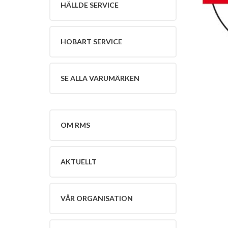
HÄLLDE SERVICE
Service
Se
alla
varumärken
HOBART SERVICE
Om
RMS
Om
SE ALLA VARUMÄRKEN
RMS
English
Aktuellt
Lediga
OM RMS
Tjänster
Vår
organisation
AKTUELLT
Policy
Kontakt
VÅR ORGANISATION