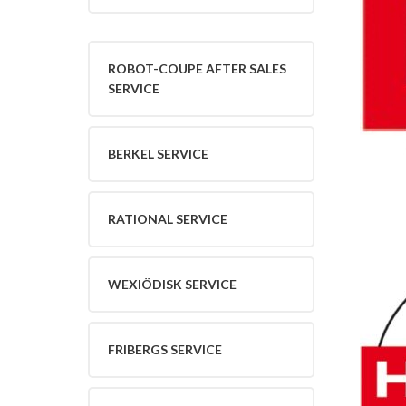
Kund
Uthyrning
Varumärken
Robot-
ROBOT-COUPE AFTER SALES
Coupe
SERVICE
After
Sales
Service
BERKEL SERVICE
Berkel
Service
Rational
RATIONAL SERVICE
Service
Wexiödisk
Service
Hendi
WEXIÖDISK SERVICE
Service
Fribergs
Service
FRIBERGS SERVICE
Hällde
Service
Hobart