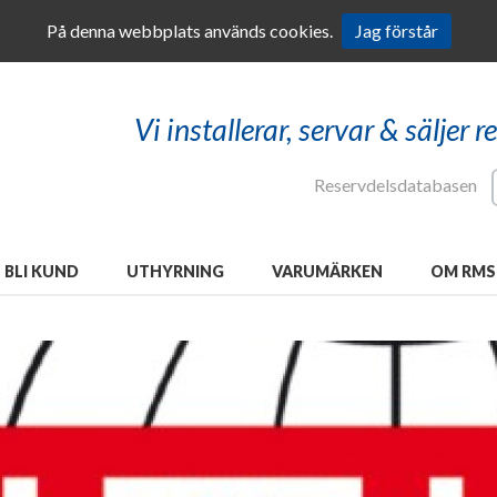
På denna webbplats används cookies.
Jag förstår
Vi installerar, servar & säljer 
Reservdelsdatabasen
BLI KUND
UTHYRNING
VARUMÄRKEN
OM RMS