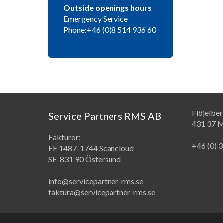
Outside openings hours
Emergency Service
Phone:+46 (0)8 514 936 60
Flöjelbe
Service Partners RMS AB
431 37 M
Fakturor:
+46 (0) 
FE 1487-1744 Scancloud
SE-831 90 Östersund
info@servicepartner-rms.se
faktura@servicepartner-rms.se