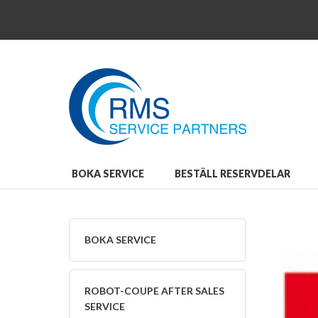
Close
Boka
service
Boka
service
Robot-
Coupe
After
Sales
Service
Beställ
BOKA SERVICE
BESTÄLL RESERVDELAR
reservdelar
Beställ
reservdelar
Robot-
BOKA SERVICE
Coupe
Reservdelar
och
Tillbehör
ROBOT-COUPE AFTER SALES
Bli
SERVICE