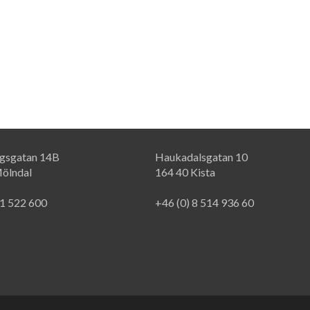
rgsgatan 14B
Haukadalsgatan 10
ölndal
164 40 Kista
31 522 600
+46 (0) 8 514 936 60