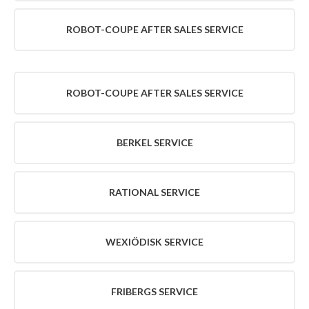
SERVICE
ROBOT-COUPE AFTER SALES SERVICE
FRIBERGS
SERVICE
HÄLLDE
SERVICE
ROBOT-COUPE AFTER SALES SERVICE
HOBART
SERVICE
SE
ALLA
BERKEL SERVICE
VARUMÄRKEN
OM
RATIONAL SERVICE
RMS
OM
RMS
WEXIÖDISK SERVICE
ENGLISH
AKTUELLT
FRIBERGS SERVICE
LEDIGA
TJÄNSTER