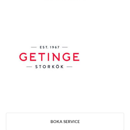
TILLBEHÖR
BLI
KUND
UTHYRNING
VARUMÄRKEN
ROBOT-
COUPE
AFTER
SALES
SERVICE
BERKEL
SERVICE
RATIONAL
SERVICE
WEXIÖDISK
SERVICE
BOKA SERVICE
HENDI