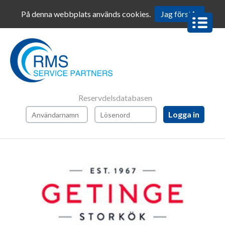
På denna webbplats används cookies.
Jag förstår
BOKA
SERVICE
BOKA
SERVICE
ROBOT-
COUPE
Reservdelsdatabasen
AFTER
SALES
SERVICE
BESTÄLL
RESERVDELAR
BESTÄLL
RESERVDELAR
ROBOT-
COUPE
RESERVDELAR
OCH