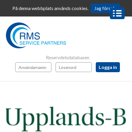
På denna webbplats används cookies.
Jag förstår
BOKA
SERVICE
BOKA
SERVICE
ROBOT-
COUPE
Reservdelsdatabasen
AFTER
SALES
SERVICE
BESTÄLL
RESERVDELAR
BESTÄLL
RESERVDELAR
ROBOT-
COUPE
RESERVDELAR
OCH