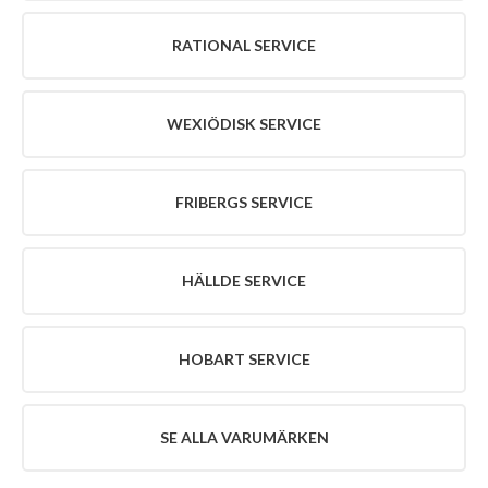
SERVICE
RATIONAL SERVICE
FRIBERGS
SERVICE
HÄLLDE
SERVICE
WEXIÖDISK SERVICE
HOBART
SERVICE
SE
FRIBERGS SERVICE
ALLA
VARUMÄRKEN
HÄLLDE SERVICE
OM
RMS
OM
HOBART SERVICE
RMS
ENGLISH
AKTUELLT
SE ALLA VARUMÄRKEN
LEDIGA
TJÄNSTER