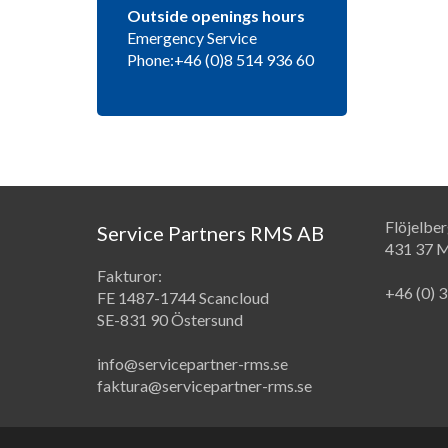
Outside openings hours
Emergency Service
Phone:+46 (0)8 514 936 60
Flöjelbe
Service Partners RMS AB
431 37 M
Fakturor:
+46 (0) 
FE 1487-1744 Scancloud
SE-831 90 Östersund
info@servicepartner-rms.se
faktura@servicepartner-rms.se