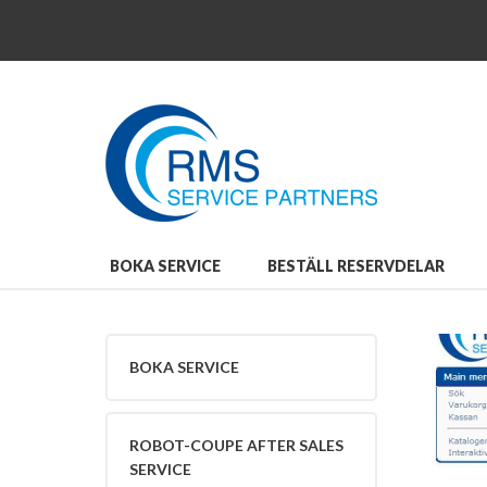
Close
Boka
service
Boka
service
Robot-
Coupe
After
Sales
Service
Beställ
BOKA SERVICE
BESTÄLL RESERVDELAR
reservdelar
Beställ
reservdelar
Robot-
BOKA SERVICE
Coupe
Reservdelar
och
Tillbehör
ROBOT-COUPE AFTER SALES
Bli
SERVICE