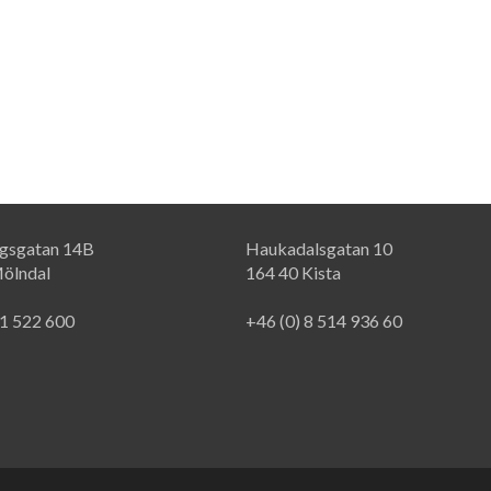
rgsgatan 14B
Haukadalsgatan 10
ölndal
164 40 Kista
31 522 600
+46 (0) 8 514 936 60