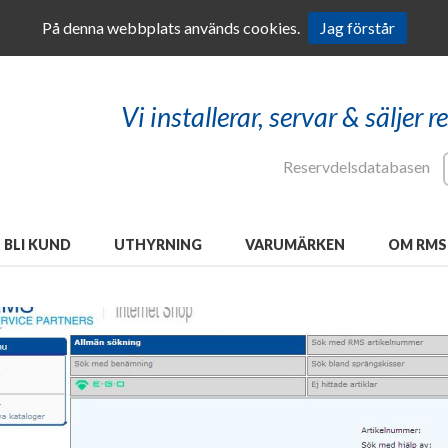
På denna webbplats används cookies.
Jag förstår
Vi installerar, servar & säljer 
Reservdelsdatabasen
BLI KUND
UTHYRNING
VARUMÄRKEN
OM RMS