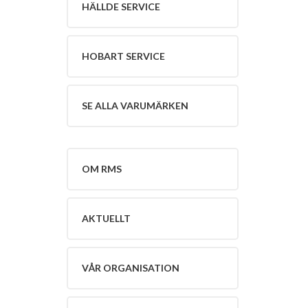
HÄLLDE SERVICE
Service
Se
alla
varumärken
HOBART SERVICE
Om
RMS
Om
SE ALLA VARUMÄRKEN
RMS
English
Aktuellt
Lediga
OM RMS
Tjänster
Vår
organisation
AKTUELLT
Policy
Kontakt
VÅR ORGANISATION