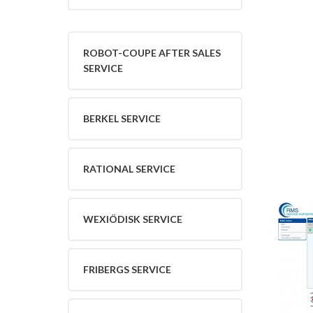
Kund
Uthyrning
Varumärken
Robot-
ROBOT-COUPE AFTER SALES
Coupe
SERVICE
After
Sales
Service
BERKEL SERVICE
Berkel
Service
Rational
RATIONAL SERVICE
Service
Wexiödisk
Service
Hendi
WEXIÖDISK SERVICE
Service
Fribergs
Service
FRIBERGS SERVICE
Hällde
Service
Hobart