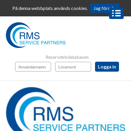
På denna webbplats används cookies.
Jag förstår
BOKA
SERVICE
BOKA
SERVICE
ROBOT-
COUPE
Reservdelsdatabasen
AFTER
SALES
SERVICE
BESTÄLL
RESERVDELAR
BESTÄLL
RESERVDELAR
ROBOT-
COUPE
RESERVDELAR
OCH