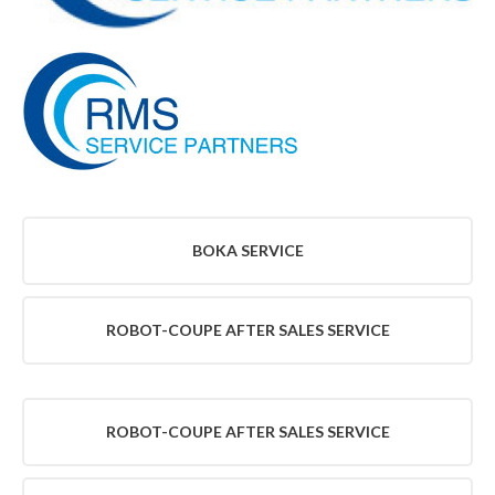
TILLBEHÖR
BLI
KUND
UTHYRNING
VARUMÄRKEN
ROBOT-
COUPE
BOKA SERVICE
AFTER
SALES
SERVICE
ROBOT-COUPE AFTER SALES SERVICE
BERKEL
SERVICE
RATIONAL
SERVICE
ROBOT-COUPE AFTER SALES SERVICE
WEXIÖDISK
SERVICE
HENDI