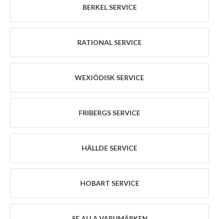
BERKEL SERVICE
SERVICE
FRIBERGS
SERVICE
RATIONAL SERVICE
HÄLLDE
SERVICE
HOBART
SERVICE
WEXIÖDISK SERVICE
SE
ALLA
VARUMÄRKEN
FRIBERGS SERVICE
OM
RMS
HÄLLDE SERVICE
OM
RMS
ENGLISH
HOBART SERVICE
AKTUELLT
LEDIGA
TJÄNSTER
SE ALLA VARUMÄRKEN