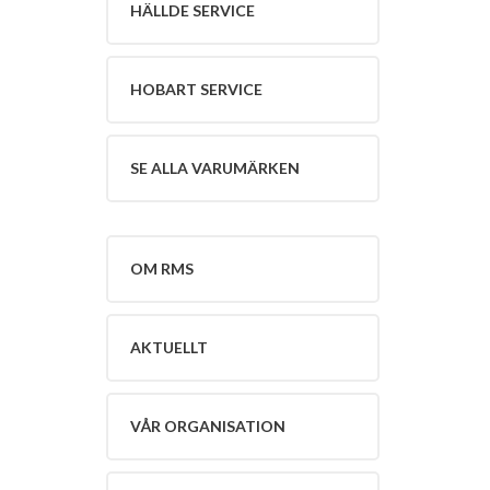
HÄLLDE SERVICE
Service
Se
alla
varumärken
HOBART SERVICE
Om
RMS
Om
SE ALLA VARUMÄRKEN
RMS
English
Aktuellt
Lediga
OM RMS
Tjänster
Vår
organisation
AKTUELLT
Policy
Kontakt
VÅR ORGANISATION