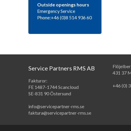
Outside openings hours
Emergency Service
Phone:+46 (0)8 514 936 60
Flöjelbe
Service Partners RMS AB
431 37 M
Fakturor:
+46 (0) 
FE 1487-1744 Scancloud
SE-831 90 Östersund
info@servicepartner-rms.se
faktura@servicepartner-rms.se