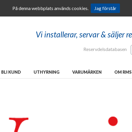
På denna webbplats används cookies.
Jag förstår
Vi installerar, servar & säljer 
Reservdelsdatabasen
BLI KUND
UTHYRNING
VARUMÄRKEN
OM RMS