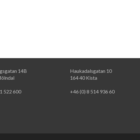
rgsgatan 14B
Haukadalsgatan 10
ölndal
164 40 Kista
31 522 600
+46 (0) 8 514 936 60