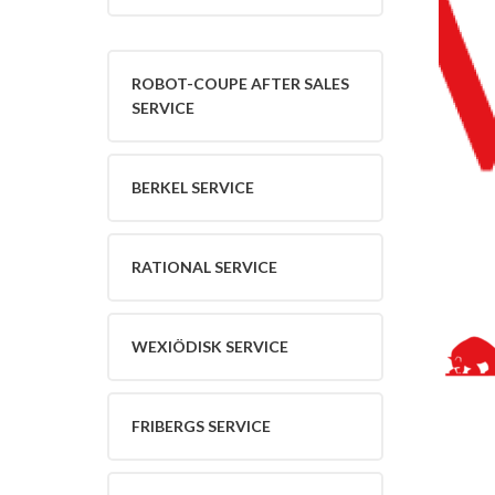
Kund
Uthyrning
Varumärken
Robot-
ROBOT-COUPE AFTER SALES
Coupe
SERVICE
After
Sales
Service
BERKEL SERVICE
Berkel
Service
Rational
RATIONAL SERVICE
Service
Wexiödisk
Service
Hendi
WEXIÖDISK SERVICE
Service
Fribergs
Service
FRIBERGS SERVICE
Hällde
Service
Hobart