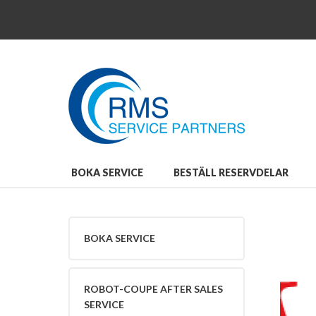
Close
Boka
service
Boka
service
Robot-
Coupe
After
Sales
Service
Beställ
BOKA SERVICE
BESTÄLL RESERVDELAR
reservdelar
Beställ
reservdelar
Robot-
BOKA SERVICE
Coupe
Reservdelar
och
Tillbehör
ROBOT-COUPE AFTER SALES
Bli
SERVICE